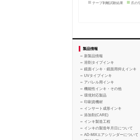
■
■
テープ剥離試験結果
爪の
製品情報
新製品情報
溶剤タイプインキ
鏡面インキ・鏡面用抑えインキ
UVタイプインキ
アパレル用インキ
機能性インキ・その他
環境対応製品
印刷資機材
インサート成形インキ
添加剤(CARE)
インキ製造工程
インキの製造年月日について
AD-MIXエアシリンダーについて