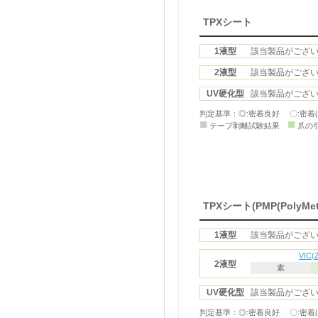
TPXシート
1液型
該当製品がござ
2液型
該当製品がござ
UV硬化型
該当製品がござ
判定基準：◎:密着良好 〇:密着
■
■
テープ剥離試験結果
爪の
TPXシート(PMP(PolyMeth
1液型
該当製品がござ
VIC(
2液型
素
UV硬化型
該当製品がござ
判定基準：◎:密着良好 〇:密着