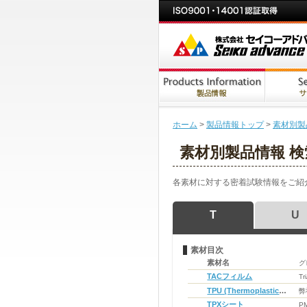
ホーム
>
製品情報トップ
>
素材別製
素材別製品情報 検
各素材に対する密着試験情報をご紹
T
U
素材目次
素材名
グ
TACフィルム
Tr
TPU (Thermoplastic
弊
Polyurethane)
TPXシート
PM