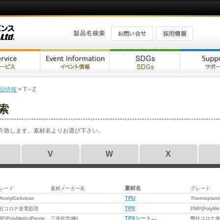
品情報
> T～Z
索
介致します。素材名よりお選び下さい。
V
W
X
素材名
レード
素材メーカー名
グレード
TPU
iAcetylCellulose
Thermoplasti
Polyurethan
TPX
社コロナ放電処理
PMP(PolyMet
TPXシート
P(PolyMethylPentene)
三井化学(株)
弊社コロナ