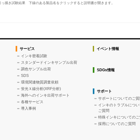
引っ掻き試験結果 下線のある製品名をクリックすると説明書が開きます。
サービス
イベント情報
インキ密着試験
スタンダードインキサンプル出荷
調色サンプル出荷
SDGs情報
SDS
環境関連物質調査依頼
蛍光Ｘ線分析(XRF分析)
サポート
海外へのインキ出荷サポート
サポートについてのご質
各種サービス
インキのトラブルについ
導入事例
ご質問
特殊インキについてのご
採用についてのご質問