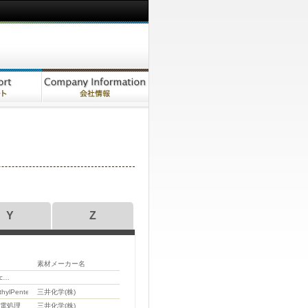
Y
Z
素材メーカー名
c
e
hylPentene)
三井化学(株)
放電処理
三井化学(株)