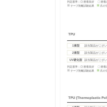
判定基準：◎:密着良好 〇:密着
■
■
テープ剥離試験結果
爪の
TPU
1液型
該当製品がござ
2液型
該当製品がござ
UV硬化型
該当製品がござ
判定基準：◎:密着良好 〇:密着
■
■
テープ剥離試験結果
爪の
TPU (Thermoplastic Pol