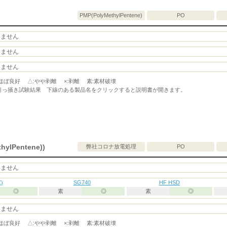
PMP(PolyMethylPentene)
PO
いません
いません
いません
ほぼ良好 △:やや剥離 ×:剥離 素:素材破壊
引っ掻き試験結果 下線のある製品名をクリックすると説明書が開きます。
ylPentene))
弊社コロナ放電処理
PO
いません
Z)
SG740
HF HSD
◎
素
◎
素
◎
いません
ほぼ良好 △:やや剥離 ×:剥離 素:素材破壊