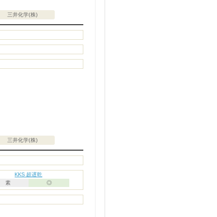
三井化学(株)
三井化学(株)
KKS 超遅乾
素
◎