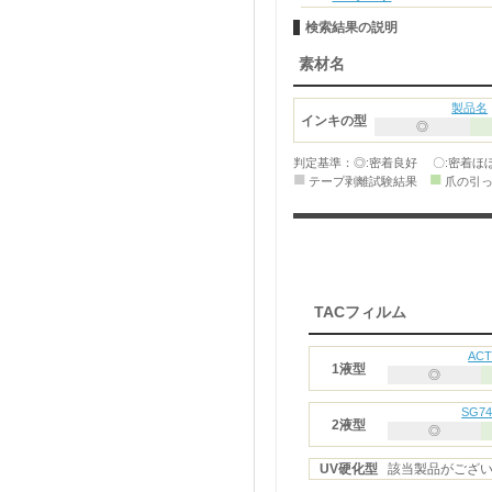
検索結果の説明
素材名
製品名
インキの型
◎
判定基準：◎:密着良好 〇:密着ほ
■
■
テープ剥離試験結果
爪の引
TACフィルム
AC
1液型
◎
SG74
2液型
◎
UV硬化型
該当製品がござ