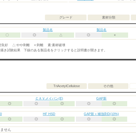
(PMP(PolyMethylPentene))
グレード
素材分類
製品名
製品名
〇
◎
△
◎
×
ぼ良好 △:やや剥離 ×:剥離 素:素材破壊
っ掻き試験結果 下線のある製品名をクリックすると説明書が開きます。
TriAcetylCellulose
その他
T
ＣＡＶメイバン(E)
GAP新
◎
◎
◎
◎
◎
0
HF HSD
GAP新＋補強剤D(10%)
◎
◎
◎
◎
◎
いません