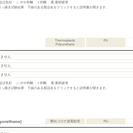
ほぼ良好 △:やや剥離 ×:剥離 素:素材破壊
引っ掻き試験結果 下線のある製品名をクリックすると説明書が開きます。
Thermoplastic
PU
Polyurethane
いません
いません
いません
ほぼ良好 △:やや剥離 ×:剥離 素:素材破壊
引っ掻き試験結果 下線のある製品名をクリックすると説明書が開きます。
yurethane)
弊社コロナ放電処理
PU