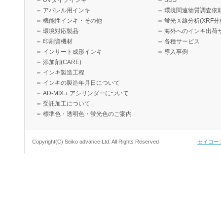
UVタイプインキ
SDS
アパレル用インキ
環境関連物質調査依
機能性インキ・その他
蛍光Ｘ線分析(XRF分
環境対応製品
海外へのインキ出荷
印刷資機材
各種サービス
インサート成形インキ
導入事例
添加剤(CARE)
インキ製造工程
インキの製造年月日について
AD-MIXエアシリンダーについて
受託加工について
標準色・透明色・蛍光色のご案内
Copyright(C) Seiko advance Ltd. All Rights Reserved
セイコー