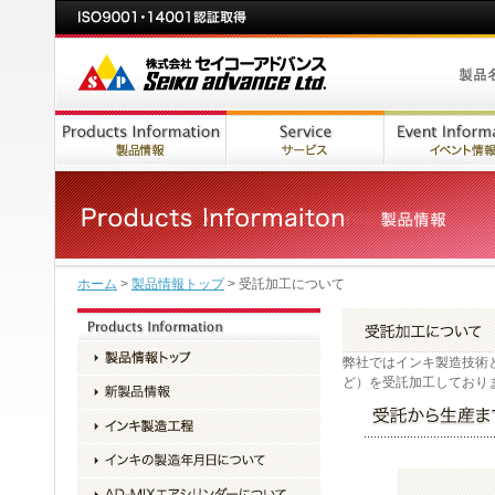
ホーム
>
製品情報トップ
> 受託加工について
弊社ではインキ製造技術
ど）を受託加工しており