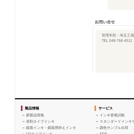
管理本部・埼玉工場
TEL 048-766-4511
製品情報
サービス
新製品情報
インキ密着試験
溶剤タイプインキ
スタンダードインキ
鏡面インキ・鏡面用抑えインキ
調色サンプル出荷