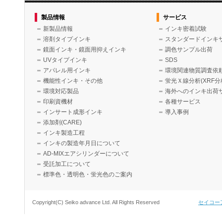
製品情報
サービス
新製品情報
インキ密着試験
溶剤タイプインキ
スタンダードインキ
鏡面インキ・鏡面用抑えインキ
調色サンプル出荷
UVタイプインキ
SDS
アパレル用インキ
環境関連物質調査依
機能性インキ・その他
蛍光Ｘ線分析(XRF分
環境対応製品
海外へのインキ出荷
印刷資機材
各種サービス
インサート成形インキ
導入事例
添加剤(CARE)
インキ製造工程
インキの製造年月日について
AD-MIXエアシリンダーについて
受託加工について
標準色・透明色・蛍光色のご案内
Copyright(C) Seiko advance Ltd. All Rights Reserved
セイコー