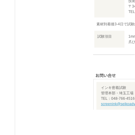
技
〒3
TEL
素材到着後3-4日で試
試験項目
1
爪
インキ密着試験
管理本部・埼玉工場
TEL：048-766-4516
screenink@seikoadv