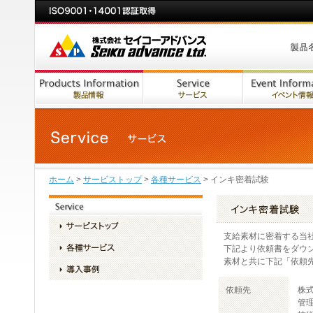
ホーム
>
サービストップ
>
各種サービス
> インキ密着試験
支給素材に密着する当
下記より依頼書をダウ
素材と共に下記「依頼
依頼先
株
管