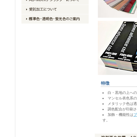
特徴
白・黒地の上への
マンセル表色系の
メタリック色は透
調色配合が印刷さ
加飾・機能性は
ブ
す。