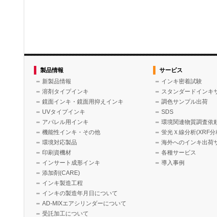
製品情報
サービス
新製品情報
インキ密着試験
溶剤タイプインキ
スタンダードインキ
鏡面インキ・鏡面用抑えインキ
調色サンプル出荷
UVタイプインキ
SDS
アパレル用インキ
環境関連物質調査依
機能性インキ・その他
蛍光Ｘ線分析(XRF分
環境対応製品
海外へのインキ出荷
印刷資機材
各種サービス
インサート成形インキ
導入事例
添加剤(CARE)
インキ製造工程
インキの製造年月日について
AD-MIXエアシリンダーについて
受託加工について