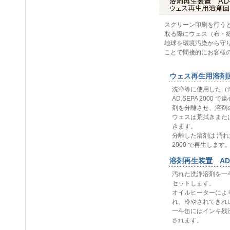
スクリーン印刷を行う
取る際にウェス（布・
地球を環境汚染から守
ことで間接的にお客様
ウェス再生用溶剤回収
洗浄等に使用した（
AD.SEPA 200
剤を分離させ、溶剤
ウェスは荒拭きまた
きます。
分離した溶剤は 汚れ
2000 で再生します
溶剤再生装置 AD-R
汚れた洗浄溶剤を一
セットします。
オイルヒーターによ
れ、冷やされてきれ
一斗缶にはインキ残
されます。