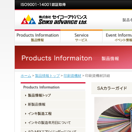
ホーム
>
製品情報トップ
>
印刷資機材
> 印刷資機材詳細