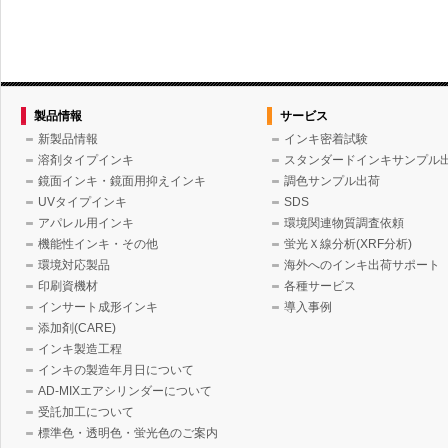
製品情報
サービス
新製品情報
インキ密着試験
溶剤タイプインキ
スタンダードインキサンプル
鏡面インキ・鏡面用抑えインキ
調色サンプル出荷
UVタイプインキ
SDS
アパレル用インキ
環境関連物質調査依頼
機能性インキ・その他
蛍光Ｘ線分析(XRF分析)
環境対応製品
海外へのインキ出荷サポート
印刷資機材
各種サービス
インサート成形インキ
導入事例
添加剤(CARE)
インキ製造工程
インキの製造年月日について
AD-MIXエアシリンダーについて
受託加工について
標準色・透明色・蛍光色のご案内