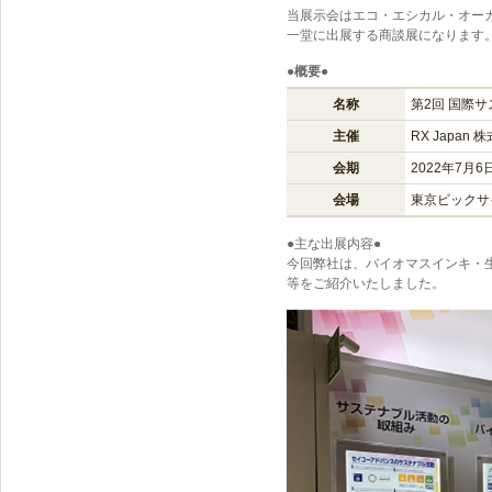
当展示会はエコ・エシカル・オー
一堂に出展する商談展になります
●概要●
名称
第2回 国際サ
主催
RX Japan 
会期
2022年7月6
会場
東京ビックサ
●主な出展内容●
今回弊社は、バイオマスインキ・
等をご紹介いたしました。